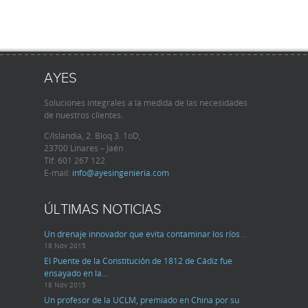
AYES
Soluciones integrales a la medida de las necesidades
de nuestros clientes.
C/Islandia, 2. Bloq 3. 1oD,
23700 Linares – Jaén
Tlf:
601 267 122
E-mail:
info@ayesingenieria.com
ÚLTIMAS NOTICIAS
Un drenaje innovador que evita contaminar los ríos
…
18 Nov 2015
El Puente de la Constitución de 1812 de Cádiz fue
ensayado en la…
18 Nov 2015
Un profesor de la UCLM, premiado en China por su