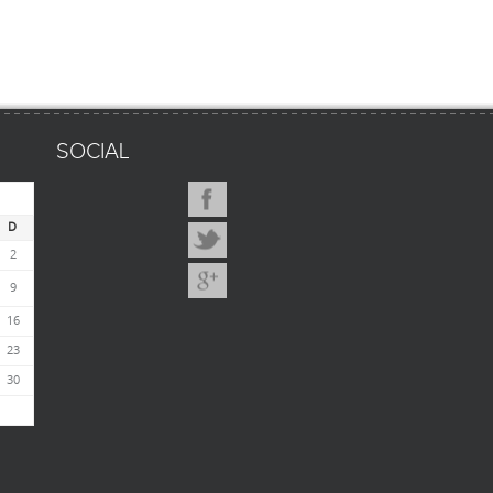
SOCIAL
D
2
9
16
23
30