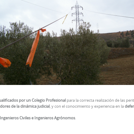
“As built” y de obras
ualificados por un Colegio Profesional
para la correcta realización de las pe
ores de la dinámica judicial
, y con el conocimiento y experiencia en la
defen
 Ingenieros Civiles e Ingenieros Agrónomos
.