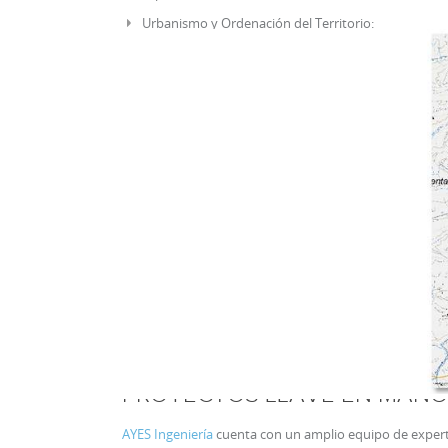
Urbanismo y Ordenación del Territorio:
PGOU/PP/P
Estudio y d
Arquitectura:
Rehabilitaciones
Infraestructura civil:
Viales
Canalización de aguas
Patología estructural
PROYECTOS LLAVE EN MANO
AYES Ingeniería
cuenta con un amplio equipo de experto