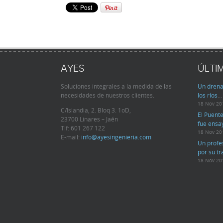
AYES
ÚLTI
Soluciones integrales a la medida de las
Un drena
necesidades de nuestros clientes.
los ríos
…
18 Nov 20
C/Islandia, 2. Bloq 3. 1oD,
El Puente
23700 Linares – Jaén
fue ensa
Tlf:
601 267 122
18 Nov 20
E-mail:
info@ayesingenieria.com
Un profe
por su t
18 Nov 20