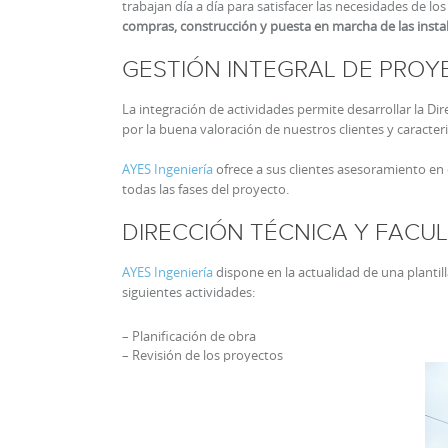
trabajan día a día para satisfacer las necesidades de l
compras, construcción y puesta en marcha de las insta
GESTIÓN INTEGRAL DE PROY
La integración de actividades permite desarrollar la D
por la buena valoración de nuestros clientes y caracteri
AYES Ingeniería
ofrece a sus clientes asesoramiento en
todas las fases del proyecto.
DIRECCIÓN TÉCNICA Y FACU
AYES Ingeniería
dispone en la actualidad de una plantill
siguientes actividades:
– Planificación de obra
– Revisión de los proyectos
– Planes de aseguramiento de la calidad y gestión me
– Coordinación de Seguridad y Salud
– Asistencia Técnica general
– Supervisión de la ejecución