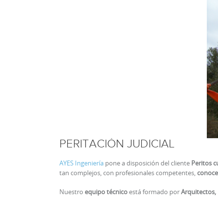
– Control geométrico
– Control cualitativo
– Control cuantitativo
– Seguimiento medioambiental
– Seguimiento presupuestario
– Ensayos de materiales
– Pruebas finales
– Liquidaciones y recepciones
– Redacción de proyectos modificados, de liquidación, 
complementarias
PERITACIÓN JUDICIAL
AYES Ingeniería
pone a disposición del cliente
Peritos c
tan complejos, con profesionales competentes,
conoced
Nuestro
equipo técnico
está formado por
Arquitectos,