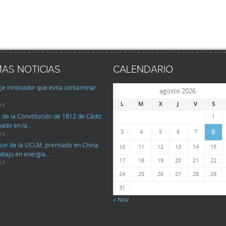
MAS NOTICIAS
CALENDARIO
je innovador que evita contaminar
agosto 2026
L
M
X
J
V
S
15
 de la Constitución de 1812 de Cádiz
1
yado en la…
8
3
4
5
6
7
15
sor de la UCLM, premiado en China
10
11
12
13
14
15
rabajo en energía…
17
18
19
20
21
22
15
24
25
26
27
28
29
31
« Nov