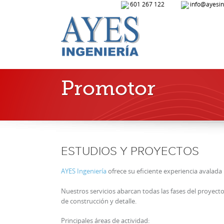
601 267 122
info@ayesin
Promotor
ESTUDIOS Y PROYECTOS
AYES Ingeniería
ofrece su eficiente experiencia avalada 
Nuestros servicios abarcan todas las fases del proyecto
de construcción y detalle.
Principales áreas de actividad: