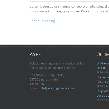
Lorem ipsum dolor sit amet, consectetur adipiscing eli
ipsum, vel rutrum augue varius vel. Proin ut purus era
Continue reading
→
AYES
ÚLTI
Soluciones integrales a la medida de las
Un drena
necesidades de nuestros clientes.
los ríos
…
18 Nov 20
C/Islandia, 2. Bloq 3. 1oD,
El Puente
23700 Linares – Jaén
fue ensa
Tlf:
601 267 122
18 Nov 20
E-mail:
info@ayesingenieria.com
Un profe
por su t
18 Nov 20