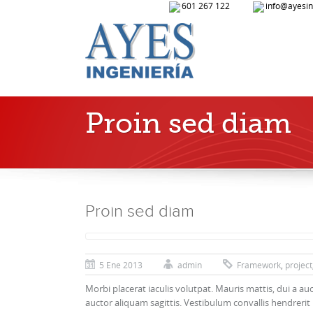
601 267 122
info@ayesin
Proin sed diam
Proin sed diam
5 Ene 2013
admin
Framework
,
project
Morbi placerat iaculis volutpat. Mauris mattis, dui a auc
auctor aliquam sagittis. Vestibulum convallis hendrerit