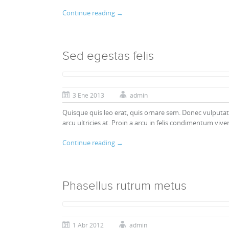
Continue reading
→
Sed egestas felis
3 Ene 2013
admin
Quisque quis leo erat, quis ornare sem. Donec vulputa
arcu ultricies at. Proin a arcu in felis condimentum vive
Continue reading
→
Phasellus rutrum metus
1 Abr 2012
admin