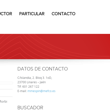
UCTOR
PARTICULAR
CONTACTO
DATOS DE CONTACTO
C/Islandia, 2. Bloq 3. 1oD,
23700 Linares – Jaén
Tlf:
601 267 122
E-mail:
mmespin@mefco.es
 Morbi
BUSCADOR