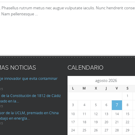
t. Phasellus rutrum metus nec augue vulputate iaculis. Nunc hendrerit cons
t. Nam pellentesque …
MAS NOTICIAS
CALENDARIO
je innovador que evita contaminar
agosto 2026
L
M
X
J
V
S
15
 de la Constitución de 1812 de Cádiz
1
yado en la…
7
3
4
5
6
8
15
sor de la UCLM, premiado en China
10
11
12
13
14
15
rabajo en energía…
17
18
19
20
21
22
15
24
25
26
27
28
29