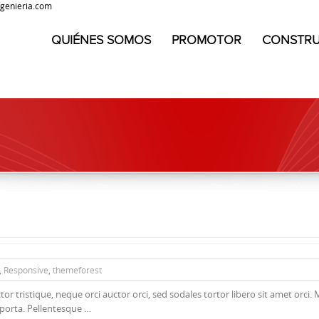
genieria.com
QUIÉNES SOMOS
PROMOTOR
CONSTR
,
Responsive
,
themeforest
tor tristique, neque orci auctor orci, sed sodales tortor libero sit amet orci.
 porta. Pellentesque …