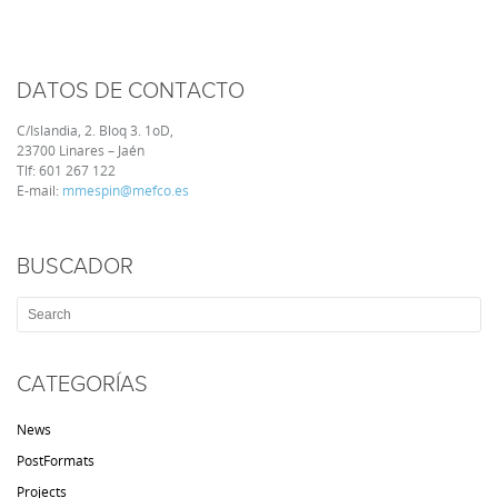
DATOS DE CONTACTO
C/Islandia, 2. Bloq 3. 1oD,
23700 Linares – Jaén
Tlf:
601 267 122
E-mail:
mmespin@mefco.es
BUSCADOR
CATEGORÍAS
News
PostFormats
Projects