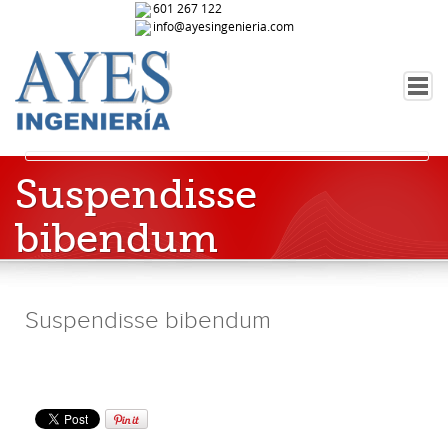
601 267 122
info@ayesingenieria.com
QUIÉNES SOMOS
PROMOTOR
Suspendisse
CONSTRUCTOR
bibendum
PARTICULAR
CONTACTO
Suspendisse bibendum