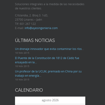
Soluciones integrales a la medida de las necesidades
de nuestros clientes.
C/Islandia, 2. Bloq 3. 1oD,
23700 Linares – Jaén
Tlf:
601 267 122
E-mail:
info@ayesingenieria.com
ÚLTIMAS NOTICIAS
Un drenaje innovador que evita contaminar los ríos
…
18 Nov 2015
El Puente de la Constitución de 1812 de Cádiz fue
ensayado en la…
18 Nov 2015
Un profesor de la UCLM, premiado en China por su
trabajo en energía…
18 Nov 2015
CALENDARIO
agosto 2026