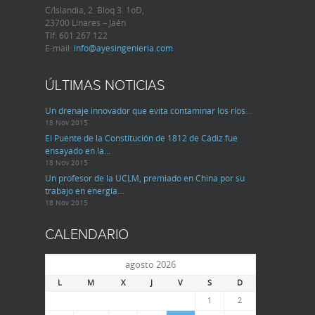
C/Islandia, 2. Bloq 3. 1oD,
23700 Linares – Jaén
Tlf:
601 267 122
E-mail:
info@ayesingenieria.com
ÚLTIMAS NOTICIAS
Un drenaje innovador que evita contaminar los ríos
…
18 Nov 2015
El Puente de la Constitución de 1812 de Cádiz fue
ensayado en la…
18 Nov 2015
Un profesor de la UCLM, premiado en China por su
trabajo en energía…
18 Nov 2015
CALENDARIO
agosto 2026
L
M
X
J
V
S
D
1
2